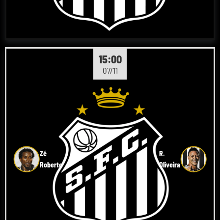
15:00
07/11
Zé
R.
Roberto
Oliveira