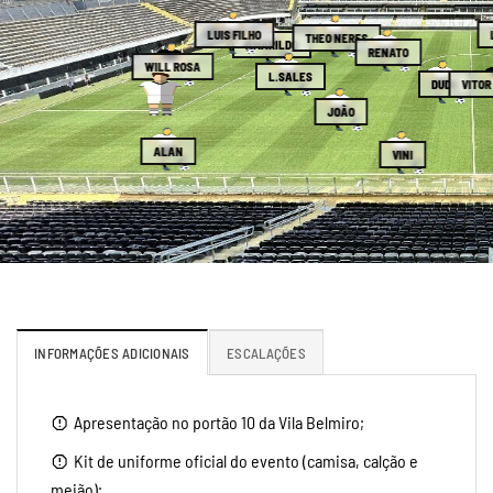
LUIS FILHO
THEO NERES
AMARILDO
RENATO
WILL ROSA
L.SALES
DUDU
VITOR
JOÃO
ALAN
VINI
INFORMAÇÕES ADICIONAIS
ESCALAÇÕES
Apresentação no portão 10 da Vila Belmiro;
Kit de uniforme oficial do evento (camisa, calção e
meião);