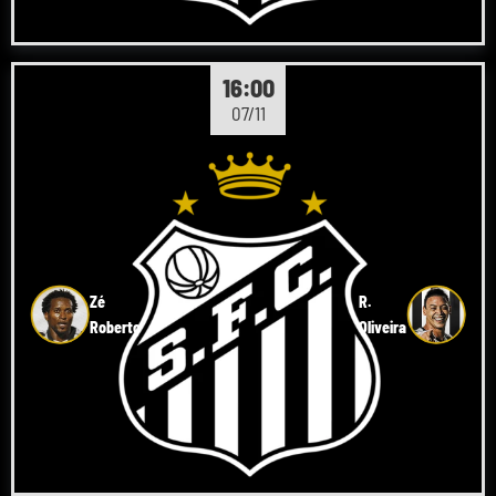
16:00
07/11
Zé
R.
Roberto
Oliveira