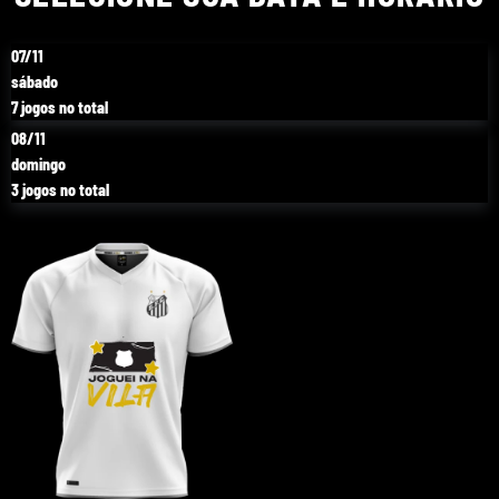
07/11
sábado
7 jogos no total
08/11
domingo
3 jogos no total